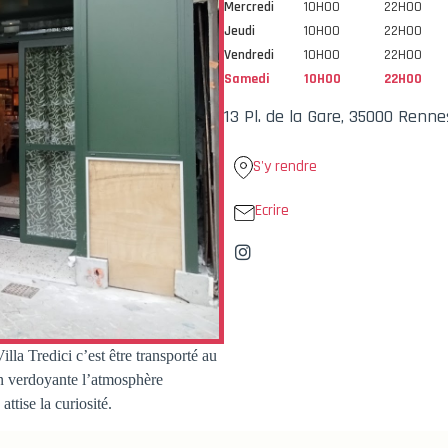
Mercredi
10H00
22H00
Jeudi
10H00
22H00
Vendredi
10H00
22H00
Samedi
10H00
22H00
13 Pl. de la Gare, 35000 Renne
S'y rendre
Ecrire
la Tredici c’est être transporté au
ion verdoyante l’atmosphère
attise la curiosité.