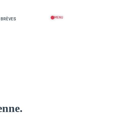
MENU
 BRÈVES
enne.